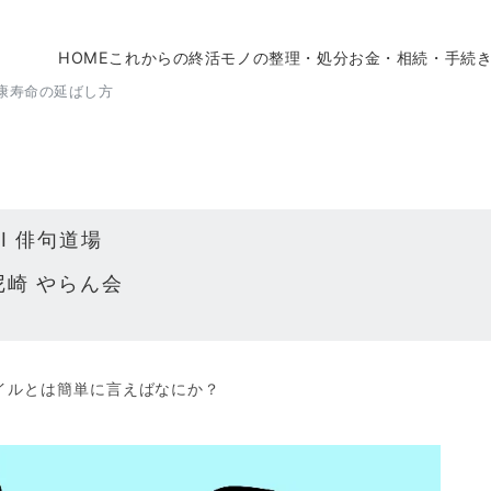
HOME
これからの終活
モノの整理・処分
お金・相続・手続
康寿命の延ばし方
AI 俳句道場
尼崎 やらん会
60代からの「デジタル活用」研究所
イルとは簡単に言えばなにか？