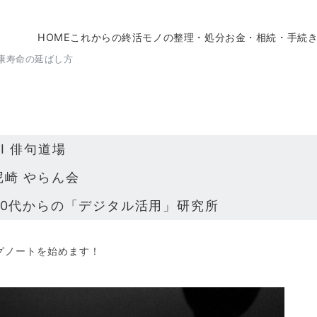
HOME
これからの終活
モノの整理・処分
お金・相続・手続
康寿命の延ばし方
AI 俳句道場
尼崎 やらん会
60代からの「デジタル活用」研究所
グノートを始めます！